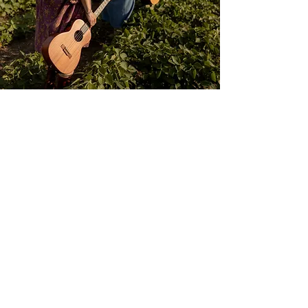
Ancolie, c'est aussi le nom d'une fleur en
forme d'étoile. Un nom tout désigné pour deux
filles qui ont envie de faire du bien avec leur
musique et leurs voix, tout simplement.
Info-Culture
Natalie Byrns et Anik Bérubé livrent un
spectacle empreint de douceur et de sérénité.
La Voix gaspésienne
C’est comme du gâteau aux framboises.
Huguette, L’Isle-Aux-Coudres
Un îlot de tendresse qui donne envie de s'y